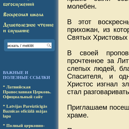
богослужений
молебен.
Воскресная школа
В этот воскрес
Душеполезное чтение
прихожан, из кото
и слушание
Святых Христовых 
В своей пропов
прочтенное за Лит
слепых людей, бла
ВАЖНЫЕ И
Спасителя, и одн
ПОЛЕЗНЫЕ ССЫЛКИ
Христос изгнал зл
* Латвийская
стал разговаривать
Православ­ная Церковь.
Офици­аль­ный сайт
Приглашаем посещ
* Latvijas Pareizticīgās
Baz­nī­cas oficiālā mājas
храме.
lapa
* Полный церковно-