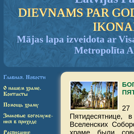
DIEVNAMS PAR GO
IKONA
Mājas lapa izveidota ar Vis
Metropolīta
Главная. Новости
БО
О нашем храме.
ПЯ
Контакты
Помощь храму
27
Пятидесятнице, 
Знаковые богослуже-
ния в приходе
Вселенских Собор
храме были сов
Расписание