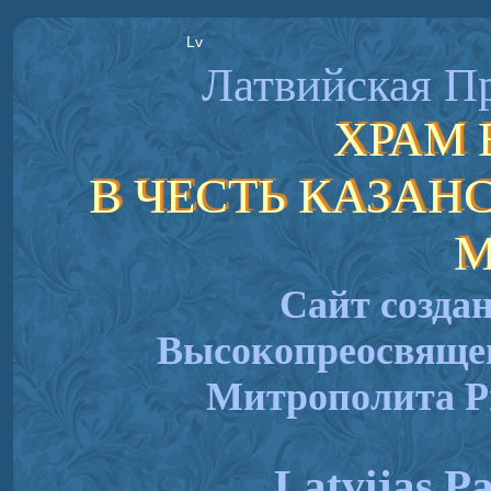
Lv
Латвийская П
ХРАМ 
В ЧЕСТЬ КАЗА
М
Сайт созда
Высокопреосвящ
Митрополита Р
Latvijas Pa