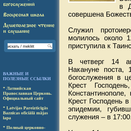
богослужений
в 
совершена Божеств
Воскресная школа
Душеполезное чтение
Служил протоиер
и слушание
молилось около 1
приступила к Таинс
В четверг 14 ав
Накануне поста, 
ВАЖНЫЕ И
богослужения в ц
ПОЛЕЗНЫЕ ССЫЛКИ
Крест Господен
* Латвийская
Константинополе, 
Православ­ная Церковь.
Офици­аль­ный сайт
Крест Господень в
эпидемии, губивш
* Latvijas Pareizticīgās
Baz­nī­cas oficiālā mājas
служения – в 17:00
lapa
* Полный церковно-