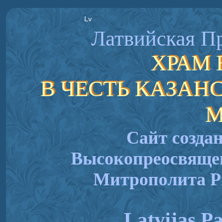
Lv
Латвийская П
ХРАМ 
В ЧЕСТЬ КАЗА
М
Сайт созда
Высокопреосвящ
Митрополита Р
Latvijas Pa