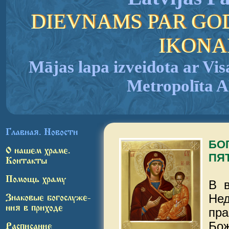
DIEVNAMS PAR GO
IKONA
Mājas lapa izveidota ar Vis
Metropolīta
Главная. Новости
БО
О нашем храме.
ПЯ
Контакты
Помощь храму
В в
Нед
Знаковые богослуже-
ния в приходе
пра
Бож
Расписание