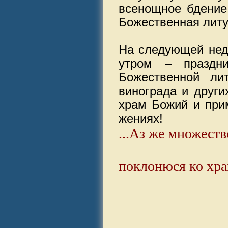
всенощное бдение 
Божественная литур
На следующей неде
утром – праздни
Божественной лит
винограда и други
храм Божий и прим
жениях!
...Аз же множеств
поклонюся ко храм