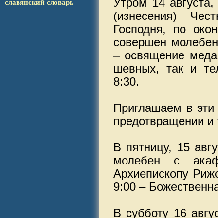
Утром 14 августа,
сла­вянс­кий словарь
(изнесения) Чест
Господня, по око
совершен молебен
– освящение меда 
шев­ных, так и т
8:30.
Приглашаем в эти
предотвращении и
В пятницу, 15 авг
молебен с акафи
Архиепископу Рижс
9:00 – Бо­жест­венн
В субботу 16 авгу