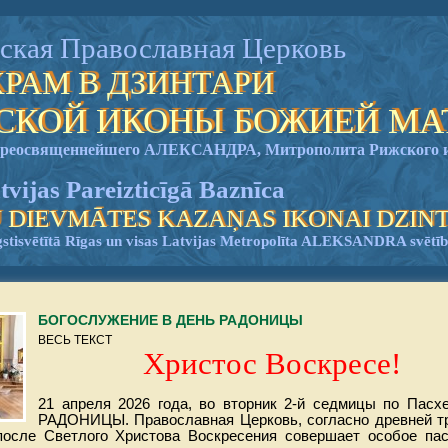
ская Православная Церковь
ХРАМ В ДЗИНТАРИ
НСКОЙ ИКОНЫ БОЖИЕЙ МА
опреосвященнейшего АЛЕКСАНДРА, Митрополита Рижского и
tvijas Pareizticīgā Baznīca
 DIEVMĀTES KAZAŅAS IKONAI DZIN
gstisvētītā Rīgas un visas Latvijas Metropolīta ALEKSANDRA svētī
БОГОСЛУЖЕНИЕ В ДЕНЬ РАДОНИЦЫ
ВЕСЬ ТЕКСТ
Христос Воскресе!
21 апреля 2026 года, во вторник 2-й седмицы по Пасх
РАДОНИЦЫ. Православная Церковь, согласно древней т
после Светлого Христова Воскресения совершает особое па