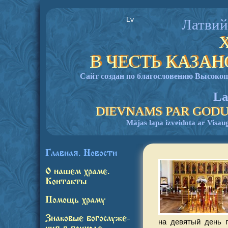
Lv
Латвий
В ЧЕСТЬ КАЗА
Сайт создан по благословению Высок
La
DIEVNAMS PAR GODU
Mājas lapa izveidota ar Visau
Главная. Новости
О нашем храме.
Контакты
Помощь храму
Знаковые богослуже-
на девятый день 