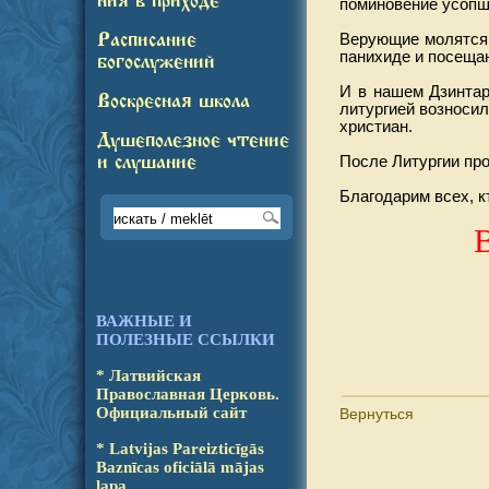
ния в приходе
поминовение усопш
Расписание
Верующие молятся 
панихиде и посеща
богослужений
И в нашем Дзинтар
Воскресная школа
литургией возноси
христиан.
Душеполезное чтение
и слушание
После Литургии про
Благодарим всех, к
ВАЖНЫЕ И
ПОЛЕЗНЫЕ ССЫЛКИ
* Латвийская
Православ­ная Церковь.
Офици­аль­ный сайт
Вернуться
* Latvijas Pareizticīgās
Baz­nī­cas oficiālā mājas
lapa