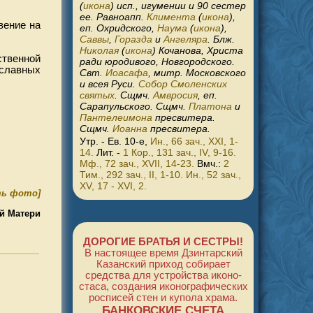
(
икона
) исп., игумении и 90 сестер
ее. Равноапп.
Климента
(
икона
),
вение на
еп. Охридского,
Наума
(
икона
),
Саввы
,
Горазда
и
Ангеляра
. Блж.
Николая
(
икона
) Кочанова, Христа
ственной
ради юродивого, Новгородского.
ославных
Свт.
Иоасафа
, митр. Московского
и всея Руси.
Собор Смоленских
святых
. Сщмч.
Амвросия
, еп.
Сарапульского. Сщмч.
Платона
и
Пантелеимона
пресвитера.
Сщмч.
Иоанна
пресвитера.
Утр. - Ев. 10-е,
Ин., 66 зач., XXI, 1-
14.
Лит. -
1 Кор., 131 зач., IV, 9-16.
Мф., 72 зач., XVII, 14-23.
Вмч.:
2
Тим., 292 зач., II, 1-10.
Ин., 52 зач.,
XV, 17 - XVI, 2.
ь фото]
ей Матери
ДОРОГИЕ БРАТЬЯ И СЕСТРЫ!
В настоящее время Дзинтарский
Казанский приход собирает
средства для устройства ико­но­
стаса, создания иконо­графи­ческих
росписей стен и купола храма.
БАНКОВСКИЕ СЧЕТА