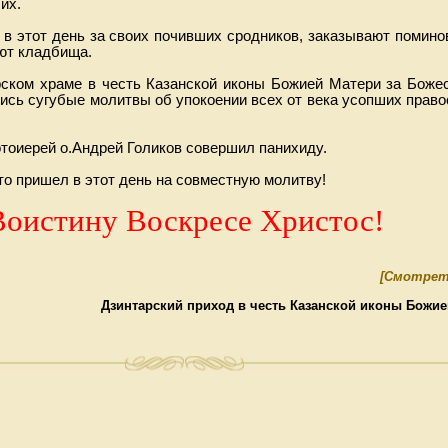
их.
в этот день за своих почивших сродников, заказывают помино
ют кладбища.
ском храме в честь Казанской иконы Божией Матери за Боже
лись сугубые молитвы об упокоении всех от века усопших прав
тоиерей о.Андрей Голиков совершил панихиду.
то пришел в этот день на совместную молитву!
Воистину Воскресе Христос!
[Смотрет
Дзинтарский приход в честь Казанской иконы Божи