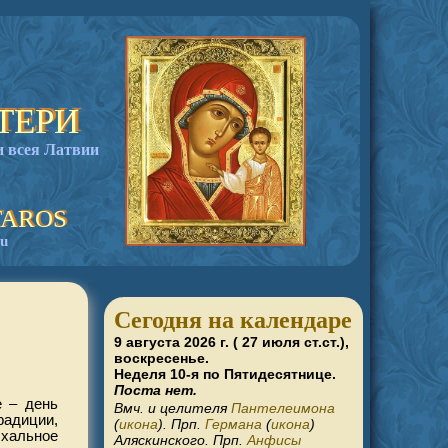
ТЕРИ
 всея Латвии
TAROS
bu
Сегодня на календаре
9 августа 2026 г. ( 27 июля ст.ст.),
воскресенье.
Неделя 10-я по Пятидесятнице.
Поста нет.
е – день
Вмч. и целителя
Пантелеимона
радиции,
(
икона
). Прп.
Германа
(
икона
)
схальное
Аляскинского. Прп.
Анфисы