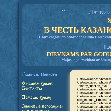
Lv
Латвий
В ЧЕСТЬ КАЗА
Сайт создан по благословению Высок
La
DIEVNAMS PAR GODU
Mājas lapa izveidota ar Visau
Главная. Новости
/usr/www/apache/htdocs/w
/usr/www/apache/htdoc
О нашем храме.
- smarty_function_eval
Контакты
/usr/www/apache/htdocs/w
/usr/www/apache/htdocs/
/usr/www/apache/htdocs/
Помощь храму
cms_module_ProcessTe
/usr/www/apache/htdocs/
Знаковые богослуже-
/usr/www/apache/htdocs/
/usr/www/apache/htdocs/