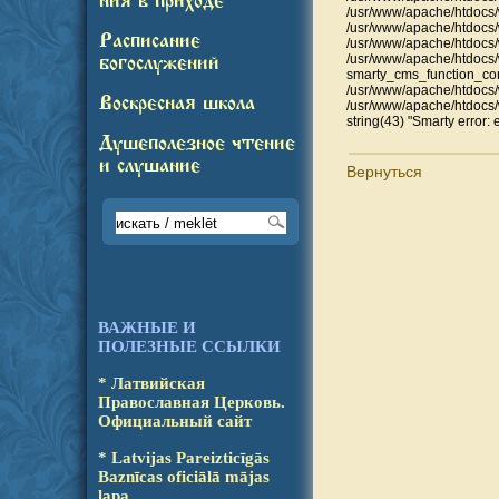
ния в приходе
/usr/www/apache/htdocs/
/usr/www/apache/htdocs/
Расписание
/usr/www/apache/htdocs/
/usr/www/apache/htdoc
богослужений
smarty_cms_function_co
/usr/www/apache/htdocs/w
Воскресная школа
/usr/www/apache/htdocs/
string(43) "Smarty error: 
Душеполезное чтение
и слушание
Вернуться
ВАЖНЫЕ И
ПОЛЕЗНЫЕ ССЫЛКИ
* Латвийская
Православ­ная Церковь.
Офици­аль­ный сайт
* Latvijas Pareizticīgās
Baz­nī­cas oficiālā mājas
lapa