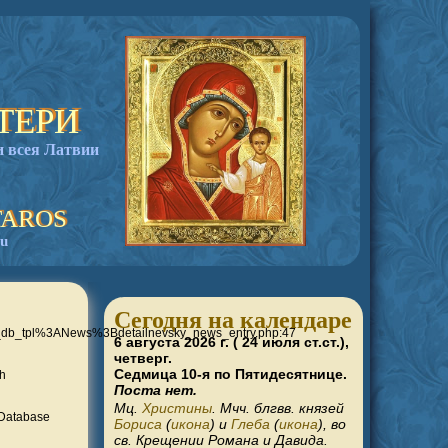
ТЕРИ
 всея Латвии
TAROS
bu
Сегодня на календаре
_db_tpl%3ANews%3Bdetailnevsky_news_entry.php:47
6 августа 2026 г. ( 24 июля ст.ст.),
четверг.
Седмица 10-я по Пятидесятнице.
ch
Поста нет.
Мц.
Христины
. Мчч. блгвв. князей
mDatabase
Бориса
(
икона
) и
Глеба
(
икона
), во
св. Крещении Романа и Давида.