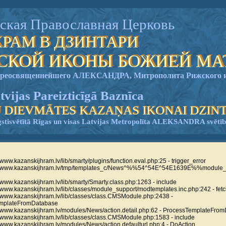
ская Православная Церковь
ХРАМ В ДЗИНТАРИ
НСКОЙ ИКОНЫ БОЖИЕЙ МА
опреосвященнейшего АЛЕКСАНДРА, Митрополита Рижского и
tvijas Pareizticīgā Baznīca
 DIEVMĀTES KAZAŅAS IKONAI DZIN
gstisvētītā Rīgas un visas Latvijas Metropolīta ALEKSANDRA svētī
ww.kazanskijhram.lv/lib/smarty/plugins/function.eval.php:25 - trigger_error
s/www.kazanskijhram.lv/tmp/templates_c/News^%%54^54E^54E1639E%%module
ww.kazanskijhram.lv/lib/smarty/Smarty.class.php:1263 - include
www.kazanskijhram.lv/lib/classes/module_support/modtemplates.inc.php:242 - fet
www.kazanskijhram.lv/lib/classes/class.CMSModule.php:2438 -
mplateFromDatabase
www.kazanskijhram.lv/modules/News/action.detail.php:62 - ProcessTemplateFro
www.kazanskijhram.lv/lib/classes/class.CMSModule.php:1583 - include
www.kazanskijhram.lv/modules/News/action.defaulturl.php:4 - DoAction