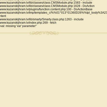
www.kazanskijhram.lv/lib/classes/class.CMSModule.php:1583 - include
www.kazanskijhram.lv/lib/classes/class.CMSModule.php:1628 - DoAction
www.kazanskijhram.lv/plugins/function.content.php:100 - DoActionBase
s/www.kazanskijhram.lv/tmp/templates_c/%%01^013^01360D26%%tpl_body%3A23.
ntent
ww.kazanskijhram.lv/lib/smarty/Smarty.class.php:1263 - include
www.kazanskijhram.lv/index.php:269 - fetch
eval: missing 'var' parameter"