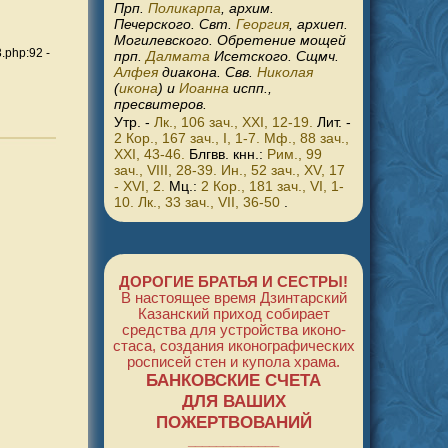
Прп.
Поликарпа
, архим.
Печерского. Свт.
Георгия
, архиеп.
Могилевского. Обретение мощей
php:92 -
прп.
Далмата
Исетского. Сщмч.
Алфея
диакона. Свв.
Николая
(
икона
) и
Иоанна
испп.,
пресвитеров.
Утр. -
Лк., 106 зач., XXI, 12-19.
Лит. -
2 Кор., 167 зач., I, 1-7.
Мф., 88 зач.,
XXI, 43-46.
Блгвв. кнн.:
Рим., 99
зач., VIII, 28-39.
Ин., 52 зач., XV, 17
- XVI, 2.
Мц.:
2 Кор., 181 зач., VI, 1-
10.
Лк., 33 зач., VII, 36-50
.
ДОРОГИЕ БРАТЬЯ И СЕСТРЫ!
В настоящее время Дзинтарский
Казанский приход собирает
средства для устройства ико­но­
стаса, создания иконо­графи­ческих
росписей стен и купола храма.
БАНКОВСКИЕ СЧЕТА
ДЛЯ ВАШИХ
ПОЖЕРТВОВАНИЙ
_____________