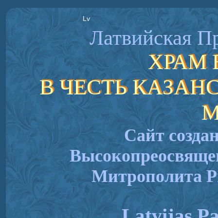
Lv
Латвийская П
ХРАМ 
В ЧЕСТЬ КАЗА
М
Сайт созда
Высокопреосвящ
Митрополита Р
Latvijas Pa