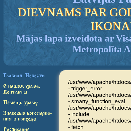
DIEVNAMS PAR GO
IKONA
Mājas lapa izveidota ar Vis
Metropolīta
Главная. Новости
/usr/www/apache/htdocs/w
О нашем храме.
- trigger_error
Контакты
/usr/www/apache/htdoc
- smarty_function_eval
Помощь храму
/usr/www/apache/htdocs/
Знаковые богослуже-
- include
ния в приходе
/usr/www/apache/htdocs/
- fetch
Расписание