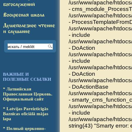
/usr/www/apache/htdocs
богослужений
- cms_module_Process
Воскресная школа
/usr/www/apache/htdocs/
- ProcessTemplateFrom
Душеполезное чтение
/usr/www/apache/htdocs
и слушание
- include
/usr/www/apache/htdocs/
- DoAction
/usr/www/apache/htdocs
- include
/usr/www/apache/htdocs
- DoAction
ВАЖНЫЕ И
ПОЛЕЗНЫЕ ССЫЛКИ
/usr/www/apache/htdocs/
- DoActionBase
* Латвийская
/usr/www/apache/htdoc
Православ­ная Церковь.
Офици­аль­ный сайт
- smarty_cms_function_c
/usr/www/apache/htdocs/
* Latvijas Pareizticīgās
- include
Baz­nī­cas oficiālā mājas
/usr/www/apache/htdocs/
lapa
string(43) "Smarty error: 
* Полный церковно-