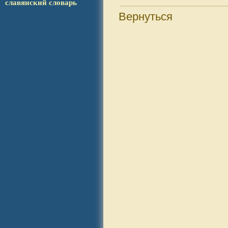
сла­вянс­кий словарь
Вернуться